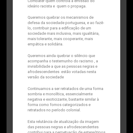
Combater quem controla a emissão do
ideário racista e quem o propaga.
Queremos quebrar os mecanismos de
defesa da sociedade portuguesa, e ao fazê-
lo, contribuir para a edificação de um
sociedade mais inclusiva, mais igualitária,
mais tolerante, mais cooperante, mais
empática e solidária.
Queremos ainda quebrar o silêncio que
acompanha o testemunho do racismo , a
invisibilidade a que as pessoas negras e
afrodescendentes estão votadas nesta
versão da sociedade
Continuamos a ser retratados de uma forma
sombria e monolítica, essencialmente
negativa e exoticizante, bastante similar à
forma como fomos categorizados e
retratados no período colonial.
Esta relutância de atualização da imagem
das pessoas negras e afrodescendentes
contribui para a perpetuação de estereótipos