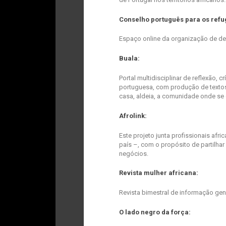
Conselho português para os refu
Espaço online da organização de def
Buala:
Portal multidisciplinar de reflexão,
portuguesa, com produção de textos
casa, aldeia, a comunidade onde se 
Afrolink:
Este projeto junta profissionais af
país –, com o propósito de partilhar 
negócios.
Revista mulher africana:
Revista bimestral de informação gen
O lado negro da força: