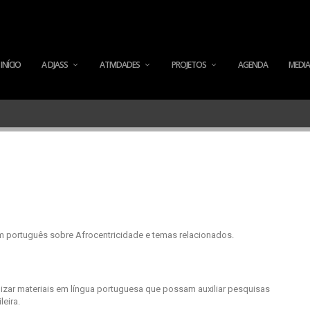
INÍCIO
A DJASS
ATIVIDADES
PROJETOS
AGENDA
MEDIA
m português sobre Afrocentricidade e temas relacionados.
lizar materiais em língua portuguesa que possam auxiliar pesquisas
leira.