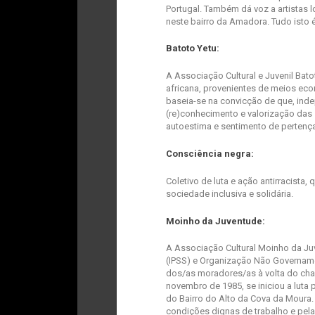
Portugal. Também dá voz a artistas l
neste bairro da Amadora. Tudo isto 
Batoto Yetu:
A Associação Cultural e Juvenil Bato
africana, provenientes de meios ec
baseia-se na convicção de que, in
(re)conhecimento e valorização das 
autoestima e sentimento de pertenç
Consciência negra:
Coletivo de luta e ação antirracista
sociedade inclusiva e solidária.
Moinho da Juventude:
A Associação Cultural Moinho da Juv
(IPSS) e Organização Não Governam
dos/as moradores/as à volta do chaf
novembro de 1985, se iniciou a lut
do Bairro do Alto da Cova da Moura
condições dignas de trabalho e pela 