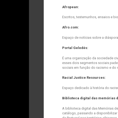
Afropean:
Escritos, testemunhos, ensaios e bi
Afro.com:
Espaço de notícias sobre a diáspor
Portal Geledés:
É uma organização da sociedade civ
esses dois segmentos sociais pade
sociais em função do racismo e do s
Racial Justice Resources:
Espaço dedicado à história do rac
Biblioteca digital das memórias d
A biblioteca digital das Memórias de
catálogo, passando a disponibiliza
de Portugal nos territórios africanos.