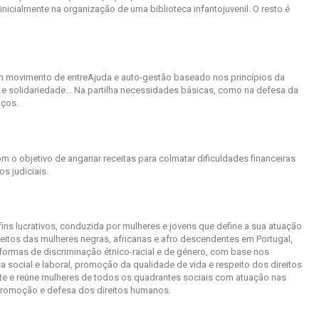
inicialmente na organização de uma biblioteca infantojuvenil. O resto é
m movimento de entreAjuda e auto-gestão baseado nos princípios da
a e solidariedade… Na partilha necessidades básicas, como na defesa da
aços.
 o objetivo de angariar receitas para colmatar dificuldades financeiras
os judiciais.
s lucrativos, conduzida por mulheres e jovens que define a sua atuação
reitos das mulheres negras, africanas e afro descendentes em Portugal,
formas de discriminação étnico-racial e de género, com base nos
iça social e laboral, promoção da qualidade de vida e respeito dos direitos
e e reúne mulheres de todos os quadrantes sociais com atuação nas
 promoção e defesa dos direitos humanos.