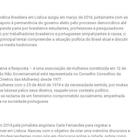
ática Brasileira em Lisboa surgiu em março de 2016, juntamente com as
 apoio à permanência do governo eleito pelo processo democrático até
rande parte por brasileiros estudantes, professores e pesquisadores
 por trabalhadores brasileiros e portugueses simpatizantes à causa, o
incipal tentar compreender a situação política do Brasil atual e discutir
os media tradicionais.
tiva e Resposta – é uma associação de mulheres constituída em 12 de
o Não Governamental está representada no Conselho Consultivo da
Direitos das Mulheres) desde 1977.
ulheres com o 25 de Abril de 1974 e da necessidade sentida, por muitas
 lutasse pelos seus direitos, naquele novo contexto político.
 se reclama de um feminismo comprometido socialmente, empenhada
ta na sociedade portuguesa.
m 2014 pela jornalista angolana Carla Fernandes para registar a
iver em Lisboa. Nasceu com o objetivo de criar uma memória discursiva e
s e afrodescendentes como nós em discursos sobre a cidade, sobre como