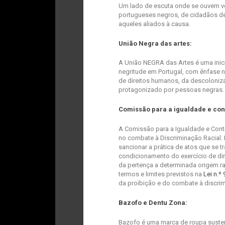
Um lado de escuta onde se ouvem v
portugueses negros, de cidadãos de 
aqueles aliados à causa.
União Negra das artes:
A União NEGRA das Artes é uma inicia
negritude em Portugal, com ênfase n
de direitos humanos, da descoloniza
protagonizado por pessoas negras.
Comissão para a igualdade e cont
A Comissão para a Igualdade e Contr
no combate à Discriminação Racial. E
sancionar a prática de atos que se 
condicionamento do exercício de dir
da pertença a determinada origem rac
termos e limites previstos na
Lei n.º
da proibição e do combate à discri
Bazofo e Dentu Zona:
Bazofo é uma marca de roupa suste