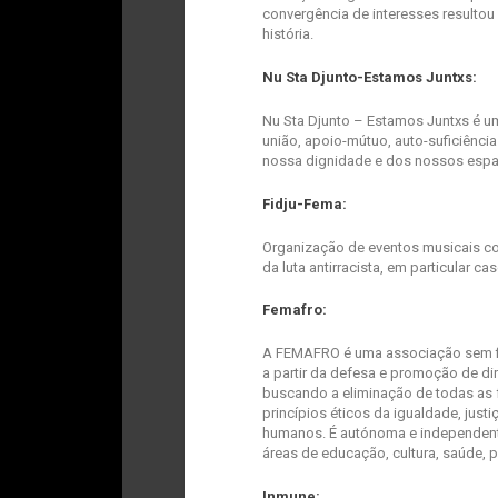
convergência de interesses resultou 
história.
Nu Sta Djunto-Estamos Juntxs:
Nu Sta Djunto – Estamos Juntxs é u
união, apoio-mútuo, auto-suficiênci
nossa dignidade e dos nossos esp
Fidju-Fema:
Organização de eventos musicais com
da luta antirracista, em particular cas
Femafro:
A FEMAFRO é uma associação sem fin
a partir da defesa e promoção de di
buscando a eliminação de todas as 
princípios éticos da igualdade, just
humanos. É autónoma e independent
áreas de educação, cultura, saúde,
Inmune: