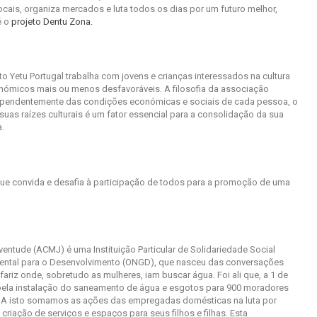
ocais, organiza mercados e luta todos os dias por um futuro melhor,
é o
projeto Dentu Zona.
to Yetu Portugal trabalha com jovens e crianças interessados na cultura
onómicos mais ou menos desfavoráveis. A filosofia da associação
dependentemente das condições económicas e sociais de cada pessoa, o
suas raízes culturais é um fator essencial para a consolidação da sua
a.
, que convida e desafia à participação de todos para a promoção de uma
entude (ACMJ) é uma Instituição Particular de Solidariedade Social
ental para o Desenvolvimento (ONGD), que nasceu das conversações
ariz onde, sobretudo as mulheres, iam buscar água. Foi ali que, a 1 de
a pela instalação do saneamento de água e esgotos para 900 moradores
. A isto somamos as ações das empregadas domésticas na luta por
criação de serviços e espaços para seus filhos e filhas. Esta