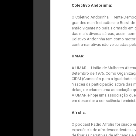
Colectivo Andorinha:
O Coletivo Andorinha—Frente Democr
grandes manifestações no Brasil de
então vigente no país. Formado em g
das mais diversas áreas, assim como
Coletivo Andorinha tem como motor pr
contra-narrativas não veiculadas pel
UMAR:
A UMAR – União de Mulheres Alterna
Setembro de 1976. Como Organizaçã
CIDM (Comissão para a Igualdade e 
Nasceu da participação activa das m
delas, de criarem uma associação que
A UMAR é hoje uma associação que
em despertar a consciência feminis
Afrolis:
O
podcast
Rádio Afrolis foi criado e
experiência de afrodescendentes a v
de fixar as narrativas de africano