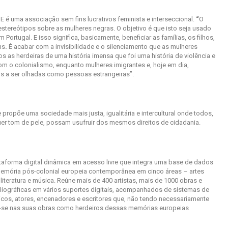
E é uma associação sem fins lucrativos feminista e interseccional.
“
O
tereótipos sobre as mulheres negras. O objetivo é que isto seja usado
ortugal. E isso significa, basicamente, beneficiar as famílias, os filhos,
ns
.
É acabar com a invisibilidade e o silenciamento que as mulheres
 as herdeiras de uma história imensa que foi uma história de violência e
om o colonialismo, enquanto mulheres imigrantes e, hoje em dia,
 a ser olhadas como pessoas estrangeiras”.
ropõe uma sociedade mais justa, igualitária e intercultural onde todos,
uer tom de pele, possam usufruir dos mesmos direitos de cidadania.
ataforma digital dinâmica em acesso livre que integra uma base de dados
memória pós-colonial europeia contemporânea em cinco áreas – artes
 literatura e música. Reúne mais de 400 artistas, mais de 1000 obras e
ibliográficas em vários suportes digitais, acompanhados de sistemas de
úsicos, atores, encenadores e escritores que, não tendo necessariamente
m-se nas suas obras como herdeiros dessas memórias europeias