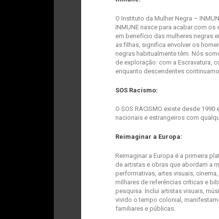
O Instituto da Mulher Negra – INMUN
INMUNE nasce para acabar com os es
em benefício das mulheres negras em P
as filhas, significa envolver os home
negras habitualmente têm. Nós somos
de exploração: com a Escravatura, c
enquanto descendentes continuamos
SOS Racismo:
O SOS RACISMO existe desde 1990 e p
nacionais e estrangeiros com qualq
Reimaginar a Europa:
Reimaginar a Europa é a primeira pl
de artistas e obras que abordam a 
performativas, artes visuais, cinema,
milhares de referências críticas e b
pesquisa. Inclui artistas visuais, m
vivido o tempo colonial, manifesta
familiares e públicas.