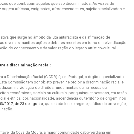
ozes que combatem aqueles que são discriminados. As vozes de
origem africana, emigrantes, afrodescendentes, sujeitos racializados e
tiva que surge no âmbito da luta antirracista e da afirmação de
as diversas manifestações e debates recentes em torno da reivindicação
ção do conhecimento e da valorização do legado artístico-cultural
ra a discriminação racial:
a a Discriminação Racial (CICDR) é, em Portugal, o órgão especializado
sta Comissão tem por objeto prevenir e proibir a discriminação racial e
traduzam na violação de direitos fundamentais ou na recusa ou
eitos económicos, sociais ou culturais, por quaisquer pessoas, em razão
ial e étnica, cor, nacionalidade, ascendência ou território de origem, nos
 93/2017, de 23 de agosto
, que estabelece o regime jurídico da prevenção,
minação.
ntável da Cova da Moura, a maior comunidade cabo-verdiana em