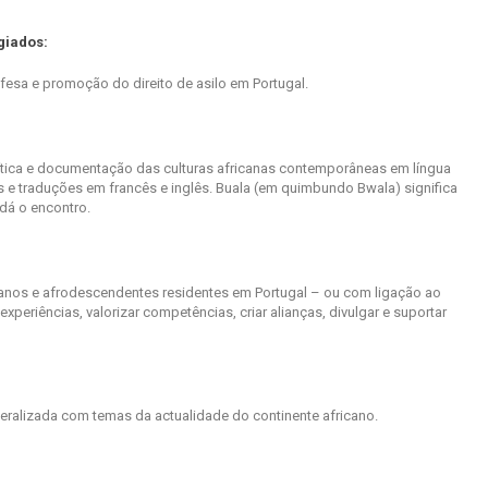
giados:
esa e promoção do direito de asilo em Portugal.
 crítica e documentação das culturas africanas contemporâneas em língua
 e traduções em francês e inglês. Buala (em quimbundo Bwala) significa
dá o encontro.
ricanos e afrodescendentes residentes em Portugal – ou com ligação ao
experiências, valorizar competências, criar alianças, divulgar e suportar
eralizada com temas da actualidade do continente africano.