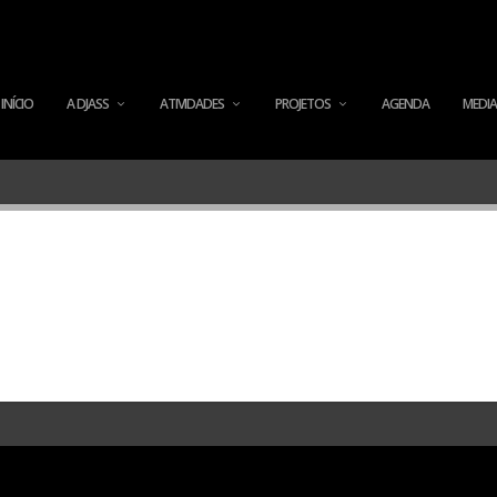
INÍCIO
A DJASS
ATIVIDADES
PROJETOS
AGENDA
MEDIA
WordPress