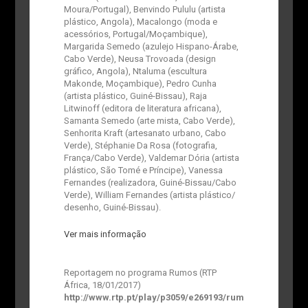
Moura/Portugal), Benvindo Pululu (artista
plástico, Angola), Macalongo (moda e
acessórios, Portugal/Moçambique),
Margarida Semedo (azulejo Hispano-Árabe,
Cabo Verde), Neusa Trovoada (design
gráfico, Angola), Ntaluma (escultura
Makonde, Moçambique), Pedro Cunha
(artista plástico, Guiné-Bissau), Raja
Litwinoff (editora de literatura africana),
Samanta Semedo (arte mista, Cabo Verde),
Senhorita Kraft (artesanato urbano, Cabo
Verde), Stéphanie Da Rosa (fotografia,
França/Cabo Verde), Valdemar Dória (artista
plástico, São Tomé e Príncipe), Vanessa
Fernandes (realizadora, Guiné-Bissau/Cabo
Verde), William Fernandes (artista plástico/
desenho, Guiné-Bissau).
Ver mais informação
Reportagem no programa Rumos (RTP
África, 18/01/2017)
http://www.rtp.pt/play/p3059/e269193/rum