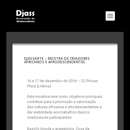
DJASSARTE – MOSTRA DE CRIADORES
AFRICANOS E AFRODESCENDENTES
16 e 17 de dezembro de 2016 – CC Picoas
Plaza (Lisboa)
​Esta iniciativa teve como objetivos principais
contribuir para a promoção e valorização
das culturas africanas e afrodescendentes e
dar visibilidade aos trabalhos das/os
criadoras/es participantes:
Bazofo (moda e acessórios, Cova da