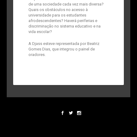
de uma sociedade cada vez mais diversa?
Quais os obstáculos no acesso à
universidade para os estudantes
afrodescendentes? Haverá periferias e
discriminação no sistema educativo e na
vida escolar?
A Djass esteve representada por Beatriz
Gomes Dias, que integrou o painel de
oradores.
Designed by
Elegant Themes
| Powered by
WordPress