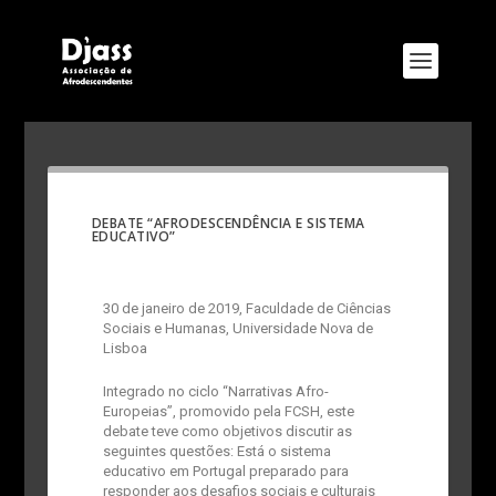
DEBATE “AFRODESCENDÊNCIA E SISTEMA
EDUCATIVO”
30 de janeiro de 2019, Faculdade de Ciências
Sociais e Humanas, Universidade Nova de
Lisboa
Integrado no ciclo “Narrativas Afro-
Europeias”, promovido pela FCSH, este
debate teve como objetivos discutir as
seguintes questões: Está o sistema
educativo em Portugal preparado para
responder aos desafios sociais e culturais