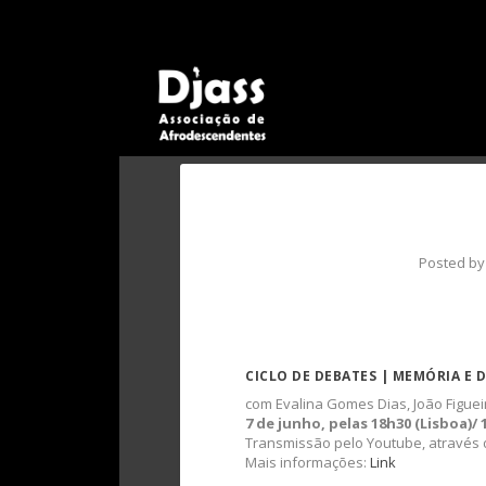
Posted b
CICLO DE DEBATES | MEMÓRIA E
com Evalina Gomes Dias, João Figue
7 de junho, pelas 18h30 (Lisboa)/ 
Transmissão pelo Youtube, através
Mais informações:
Link