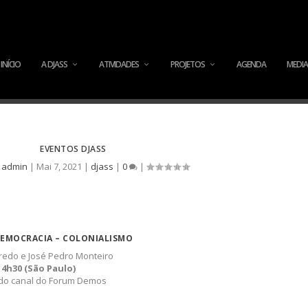
INÍCIO
A DJASS
ATIVIDADES
PROJETOS
AGENDA
MEDIA
EVENTOS DJASS
y
admin
|
Mai 7, 2021
|
djass
|
0
|
 DEMOCRACIA – COLONIALISMO
iredo e José Pedro Monteiro
14h30 (São Paulo)
 do canal do Forum Demos