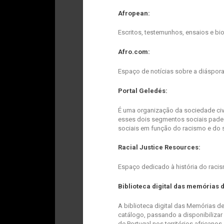
Afropean:
Escritos, testemunhos, ensaios e bi
Afro.com:
Espaço de notícias sobre a diáspor
Portal Geledés:
É uma organização da sociedade civ
esses dois segmentos sociais pade
sociais em função do racismo e do s
Racial Justice Resources:
Espaço dedicado à história do rac
Biblioteca digital das memórias d
A biblioteca digital das Memórias de
catálogo, passando a disponibiliza
de Portugal nos territórios africanos.