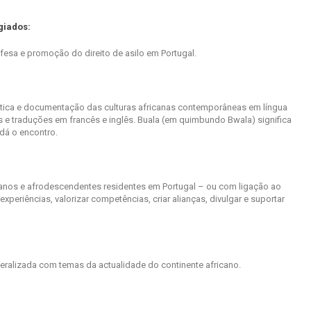
giados:
esa e promoção do direito de asilo em Portugal.
 crítica e documentação das culturas africanas contemporâneas em língua
 e traduções em francês e inglês. Buala (em quimbundo Bwala) significa
dá o encontro.
ricanos e afrodescendentes residentes em Portugal – ou com ligação ao
experiências, valorizar competências, criar alianças, divulgar e suportar
eralizada com temas da actualidade do continente africano.