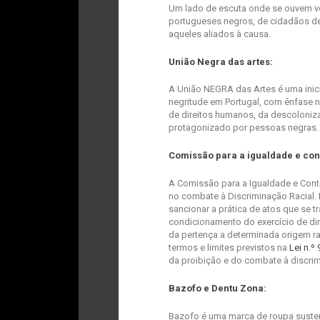
Um lado de escuta onde se ouvem v
portugueses negros, de cidadãos de 
aqueles aliados à causa.
União Negra das artes:
A União NEGRA das Artes é uma inicia
negritude em Portugal, com ênfase n
de direitos humanos, da descoloniza
protagonizado por pessoas negras.
Comissão para a igualdade e cont
A Comissão para a Igualdade e Contr
no combate à Discriminação Racial. E
sancionar a prática de atos que se 
condicionamento do exercício de dir
da pertença a determinada origem rac
termos e limites previstos na
Lei n.º
da proibição e do combate à discri
Bazofo e Dentu Zona:
Bazofo é uma marca de roupa suste