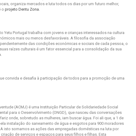
ocais, organiza mercados e luta todos os dias por um futuro melhor,
é o
projeto Dentu Zona.
to Yetu Portugal trabalha com jovens e crianças interessados na cultura
onómicos mais ou menos desfavoráveis. A filosofia da associação
dependentemente das condições económicas e sociais de cada pessoa, o
suas raízes culturais é um fator essencial para a consolidação da sua
a.
, que convida e desafia à participação de todos para a promoção de uma
entude (ACMJ) é uma Instituição Particular de Solidariedade Social
ental para o Desenvolvimento (ONGD), que nasceu das conversações
ariz onde, sobretudo as mulheres, iam buscar água. Foi ali que, a 1 de
a pela instalação do saneamento de água e esgotos para 900 moradores
. A isto somamos as ações das empregadas domésticas na luta por
criação de serviços e espaços para seus filhos e filhas. Esta