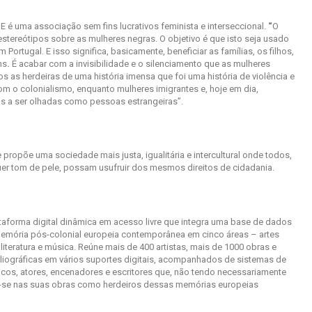
E é uma associação sem fins lucrativos feminista e interseccional.
“
O
tereótipos sobre as mulheres negras. O objetivo é que isto seja usado
ortugal. E isso significa, basicamente, beneficiar as famílias, os filhos,
ns
.
É acabar com a invisibilidade e o silenciamento que as mulheres
 as herdeiras de uma história imensa que foi uma história de violência e
om o colonialismo, enquanto mulheres imigrantes e, hoje em dia,
 a ser olhadas como pessoas estrangeiras”.
ropõe uma sociedade mais justa, igualitária e intercultural onde todos,
uer tom de pele, possam usufruir dos mesmos direitos de cidadania.
ataforma digital dinâmica em acesso livre que integra uma base de dados
memória pós-colonial europeia contemporânea em cinco áreas – artes
 literatura e música. Reúne mais de 400 artistas, mais de 1000 obras e
ibliográficas em vários suportes digitais, acompanhados de sistemas de
úsicos, atores, encenadores e escritores que, não tendo necessariamente
m-se nas suas obras como herdeiros dessas memórias europeias