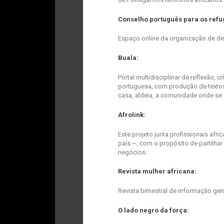
Conselho português para os refu
Espaço online da organização de def
Buala:
Portal multidisciplinar de reflexão,
portuguesa, com produção de textos
casa, aldeia, a comunidade onde se 
Afrolink:
Este projeto junta profissionais af
país –, com o propósito de partilhar 
negócios.
Revista mulher africana:
Revista bimestral de informação gen
O lado negro da força: