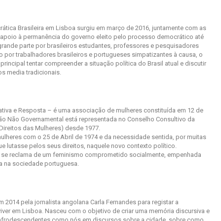
ática Brasileira em Lisboa surgiu em março de 2016, juntamente com as
 apoio à permanência do governo eleito pelo processo democrático até
rande parte por brasileiros estudantes, professores e pesquisadores
 por trabalhadores brasileiros e portugueses simpatizantes à causa, o
incipal tentar compreender a situação política do Brasil atual e discutir
os media tradicionais.
tiva e Resposta – é uma associação de mulheres constituída em 12 de
o Não Governamental está representada no Conselho Consultivo da
Direitos das Mulheres) desde 1977.
ulheres com o 25 de Abril de 1974 e da necessidade sentida, por muitas
 lutasse pelos seus direitos, naquele novo contexto político.
 se reclama de um feminismo comprometido socialmente, empenhada
ta na sociedade portuguesa.
m 2014 pela jornalista angolana Carla Fernandes para registar a
iver em Lisboa. Nasceu com o objetivo de criar uma memória discursiva e
s e afrodescendentes como nós em discursos sobre a cidade, sobre como