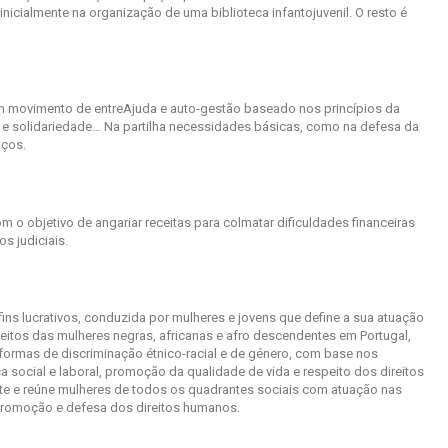
inicialmente na organização de uma biblioteca infantojuvenil. O resto é
m movimento de entreAjuda e auto-gestão baseado nos princípios da
a e solidariedade… Na partilha necessidades básicas, como na defesa da
aços.
 o objetivo de angariar receitas para colmatar dificuldades financeiras
os judiciais.
s lucrativos, conduzida por mulheres e jovens que define a sua atuação
reitos das mulheres negras, africanas e afro descendentes em Portugal,
formas de discriminação étnico-racial e de género, com base nos
iça social e laboral, promoção da qualidade de vida e respeito dos direitos
e e reúne mulheres de todos os quadrantes sociais com atuação nas
 promoção e defesa dos direitos humanos.