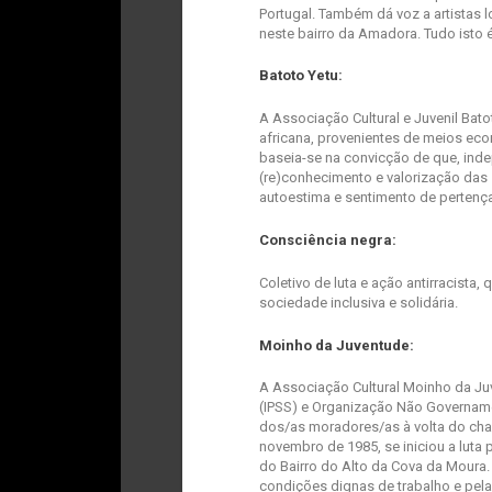
Portugal. Também dá voz a artistas l
neste bairro da Amadora. Tudo isto 
Batoto Yetu:
A Associação Cultural e Juvenil Bato
africana, provenientes de meios ec
baseia-se na convicção de que, in
(re)conhecimento e valorização das 
autoestima e sentimento de pertenç
Consciência negra:
Coletivo de luta e ação antirracista
sociedade inclusiva e solidária.
Moinho da Juventude:
A Associação Cultural Moinho da Juv
(IPSS) e Organização Não Governam
dos/as moradores/as à volta do chaf
novembro de 1985, se iniciou a lut
do Bairro do Alto da Cova da Moura
condições dignas de trabalho e pela 