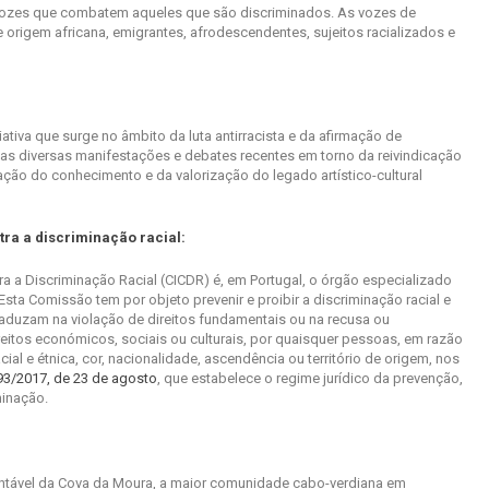
ozes que combatem aqueles que são discriminados. As vozes de
origem africana, emigrantes, afrodescendentes, sujeitos racializados e
tiva que surge no âmbito da luta antirracista e da afirmação de
as diversas manifestações e debates recentes em torno da reivindicação
ção do conhecimento e da valorização do legado artístico-cultural
ra a discriminação racial:
a a Discriminação Racial (CICDR) é, em Portugal, o órgão especializado
sta Comissão tem por objeto prevenir e proibir a discriminação racial e
traduzam na violação de direitos fundamentais ou na recusa ou
eitos económicos, sociais ou culturais, por quaisquer pessoas, em razão
ial e étnica, cor, nacionalidade, ascendência ou território de origem, nos
 93/2017, de 23 de agosto
, que estabelece o regime jurídico da prevenção,
minação.
ntável da Cova da Moura, a maior comunidade cabo-verdiana em