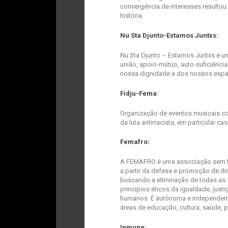
convergência de interesses resultou 
história.
Nu Sta Djunto-Estamos Juntxs:
Nu Sta Djunto – Estamos Juntxs é u
união, apoio-mútuo, auto-suficiênci
nossa dignidade e dos nossos esp
Fidju-Fema:
Organização de eventos musicais com
da luta antirracista, em particular cas
Femafro:
A FEMAFRO é uma associação sem fin
a partir da defesa e promoção de di
buscando a eliminação de todas as 
princípios éticos da igualdade, just
humanos. É autónoma e independent
áreas de educação, cultura, saúde,
Inmune: