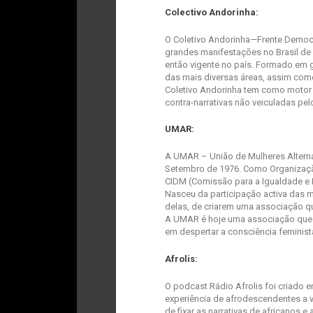
Colectivo Andorinha:
O Coletivo Andorinha—Frente Democr
grandes manifestações no Brasil de
então vigente no país. Formado em g
das mais diversas áreas, assim como
Coletivo Andorinha tem como motor pr
contra-narrativas não veiculadas pel
UMAR:
A UMAR – União de Mulheres Alterna
Setembro de 1976. Como Organizaçã
CIDM (Comissão para a Igualdade e 
Nasceu da participação activa das m
delas, de criarem uma associação que
A UMAR é hoje uma associação que
em despertar a consciência feminis
Afrolis:
O
podcast
Rádio Afrolis foi criado e
experiência de afrodescendentes a v
de fixar as narrativas de africano