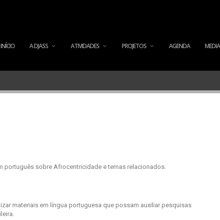
INÍCIO
A DJASS
ATIVIDADES
PROJETOS
AGENDA
MEDIA
m português sobre Afrocentricidade e temas relacionados.
lizar materiais em língua portuguesa que possam auxiliar pesquisas
leira.