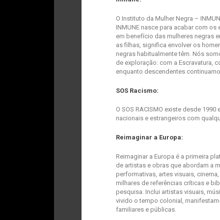
O Instituto da Mulher Negra – INMUN
INMUNE nasce para acabar com os es
em benefício das mulheres negras em P
as filhas, significa envolver os home
negras habitualmente têm. Nós somos
de exploração: com a Escravatura, c
enquanto descendentes continuamos
SOS Racismo:
O SOS RACISMO existe desde 1990 e p
nacionais e estrangeiros com qualq
Reimaginar a Europa:
Reimaginar a Europa é a primeira pl
de artistas e obras que abordam a 
performativas, artes visuais, cinema,
milhares de referências críticas e b
pesquisa. Inclui artistas visuais, m
vivido o tempo colonial, manifesta
familiares e públicas.