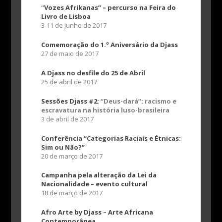
“
Vozes Afrikanas” – percurso na Feira do
Livro de Lisboa
3-11 de junho de 2017
Comemoração do 1.º Aniversário da Djass
27 de maio de 2017
A Djass no desfile do 25 de Abril
25 de abril de 2017
Sessões Djass #2:
“Deus-dará”: racismo e
escravatura na história luso-brasileira
​3 de abril de 2017
Conferência “Categorias Raciais e Étnicas:
Sim ou Não?”
20 de março de 2017
Campanha pela alteração da Lei da
Nacionalidade – evento cultural
18 de março de 2017
Afro Arte by Djass – Arte Africana
Contemporânea