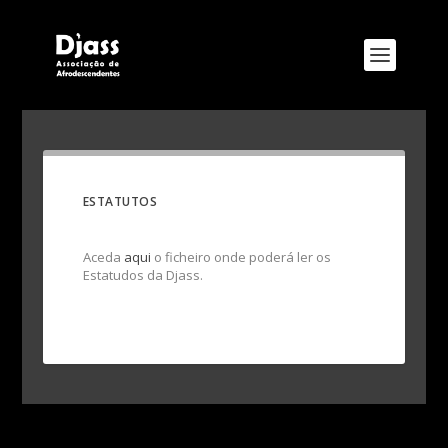
ESTATUTOS
Aceda
aqui
o ficheiro onde poderá ler os
Estatudos da Djass.
Designed by
Elegant Themes
| Powered by
WordPress