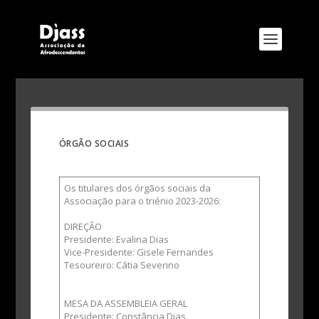
ÓRGÃO SOCIAIS
Os titulares dos órgãos sociais da
Associação para o triénio 2023-2026:
DIREÇÃO
Presidente: Evalina Dias
Vice-Presidente: Gisele Fernandes
Tesoureiro: Cátia Severino
MESA DA ASSEMBLEIA GERAL
Presidente: Constância Dias