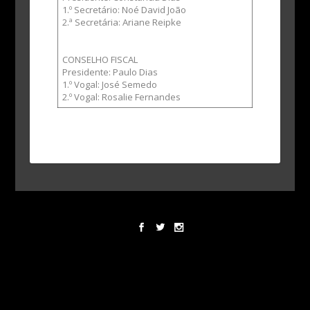
1.º Secretário: Noé David João
2.ª Secretária: Ariane Reipke
CONSELHO FISCAL
Presidente: Paulo Dias
1.º Vogal: José Semedo
2.º Vogal: Rosalie Fernandes
Designed by
Elegant Themes
| Powered by
WordPress