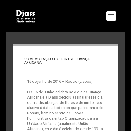
COMEMORAÇÃO DO DIA DA CRIANÇA
AFRICANA
16 de junho de 2016 – Rossio (Lisboa)
Dia 16 de Junho celebra-se o dia da Criança
Africana e a Djass decidiu assinalar esse dia
com a distribuição de flores e de um folheto
alusivo à data a todos os que passaram pelo
Rossio, bem no centro de Lisboa.
Por iniciativa da então Organização para a
Unidade Africana (atualmente União
Africana), este dia é celebrado desde 1991 a