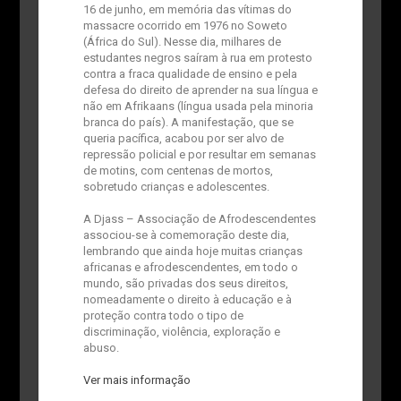
16 de junho, em memória das vítimas do
massacre ocorrido em 1976 no Soweto
(África do Sul). Nesse dia, milhares de
estudantes negros saíram à rua em protesto
contra a fraca qualidade de ensino e pela
defesa do direito de aprender na sua língua e
não em Afrikaans (língua usada pela minoria
branca do país). A manifestação, que se
queria pacífica, acabou por ser alvo de
repressão policial e por resultar em semanas
de motins, com centenas de mortos,
sobretudo crianças e adolescentes.
A Djass – Associação de Afrodescendentes
associou-se à comemoração deste dia,
lembrando que ainda hoje muitas crianças
africanas e afrodescendentes, em todo o
mundo, são privadas dos seus direitos,
nomeadamente o direito à educação e à
proteção contra todo o tipo de
discriminação, violência, exploração e
abuso.
Ver mais informação