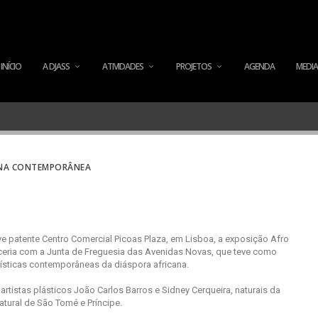
INÍCIO
A DJASS
ATIVIDADES
PROJETOS
AGENDA
MEDIA
CANA CONTEMPORÂNEA
ve patente Centro Comercial Picoas Plaza, em Lisboa, a exposição Afro
arceria com a Junta de Freguesia das Avenidas Novas, que teve como
ísticas contemporâneas da diáspora africana.
rtistas plásticos João Carlos Barros e Sidney Cerqueira, naturais da
atural de São Tomé e Príncipe.