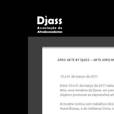
AFRO ARTE BY DJASS – ARTE AFRI
10 a 31 de março de 2017
Entre 10 e 31 de março de 2017 este
Arte, uma iniciativa da Djass, em p
objetivo promover as expressões art
A mostra contou com trabalhos dos a
Guiné Bissau, e de Valdemar Dória, n