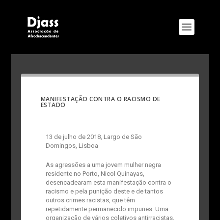
MANIFESTAÇÃO CONTRA O RACISMO DE
ESTADO
13 de julho de 2018, Largo de São
Domingos, Lisboa
As agressões a uma jovem mulher negra
residente no Porto, Nicol Quinayas,
desencadearam esta manifestação contra o
racismo e pela punição deste e de tantos
outros crimes racistas, que têm
repetidamente permanecido impunes. Uma
organização de vários coletivos antirracistas,