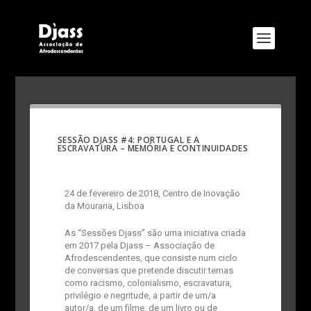
SESSÃO DJASS #4: PORTUGAL E A
ESCRAVATURA – MEMÓRIA E CONTINUIDADES
24 de fevereiro de 2018, Centro de Inovação
da Mouraria, Lisboa
As “Sessões Djass” são uma iniciativa criada
em 2017 pela Djass – Associação de
Afrodescendentes, que consiste num ciclo
de conversas que pretende discutir temas
como racismo, colonialismo, escravatura,
privilégio e negritude, a partir de um/a
autor/a, de um filme, de um livro ou de